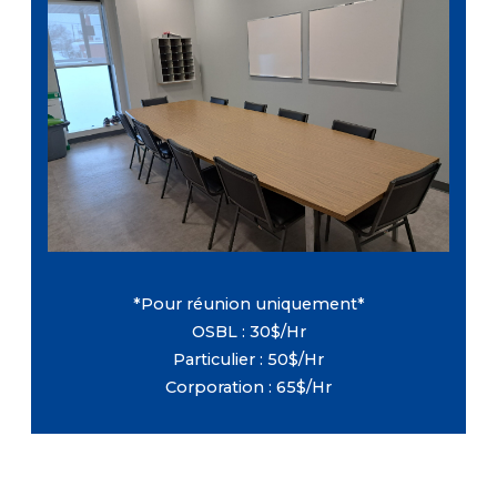
Dimensions : 20 pi X 11 pi
Étage : Rez-De-Chaussé
Capacité maximale : 12 personnes
Équipement: Tables et chaises (Inclus avec
la location, sans frais supplémentaires)
*Pour réunion uniquement*
OSBL : 30$/Hr
Particulier : 50$/Hr
Corporation : 65$/Hr