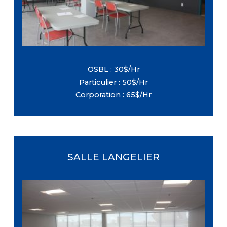
avec la location, sans frais
supplémentaires)
OSBL : 30$/Hr
Particulier : 50$/Hr
Corporation : 65$/Hr
SALLE LANGELIER
Dimensions : 31 pi X 36 pi
Étage : Deuxième