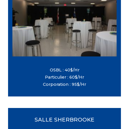
Dimensions : 84 pi X 34 pi
Étage :Rez-de-chaussé
Capacité maximale : 265 personnes
Équipement : Tables et chaises (Inclus
avec la location, sans frais
supplémentaires)
OSBL : 40$/Hr
Particulier : 60$/Hr
Corporation : 95$/Hr
SALLE SHERBROOKE