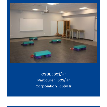
Dimensions : 32 pi X 27 pi
Étage : Rez-de-chaussé
Capacité maximale : 60 personnes
Équipement : Tables et chaises (Inclus
avec la location, sans frais
supplémentaires)
OSBL : 30$/Hr
Particulier : 50$/Hr
Corporation : 65$/Hr