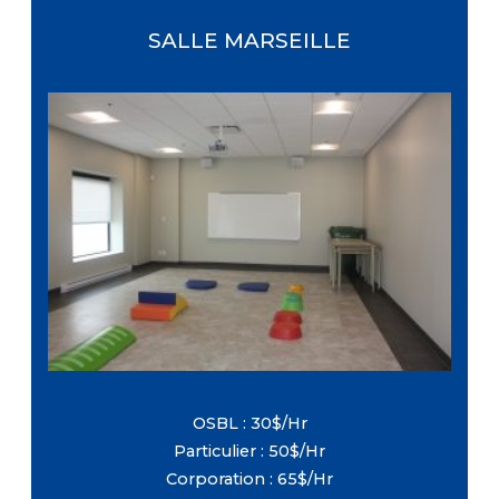
SALLE MARSEILLE
Dimensions : 33 pi X 19 pi
Étage :Rez-de-chaussé
Capacité maximale : 60 personnes
Équipement : Tables et chaises (Inclus
avec la location, sans frais
supplémentaires)
OSBL : 30$/Hr
Particulier : 50$/Hr
Corporation : 65$/Hr