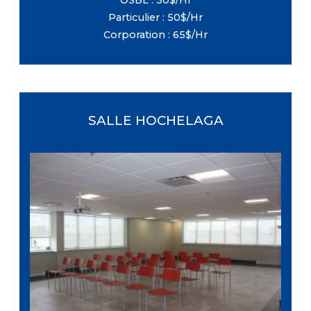
OSBL : 30$/Hr
Particulier : 50$/Hr
Corporation : 65$/Hr
SALLE HOCHELAGA
Dimensions : 41 pi X 26 pi
Étage : Deuxième
Capacité maximale : 25 personnes
Équipement :Tables et chaises (Inclus avec
la location, sans frais supplémentaires)